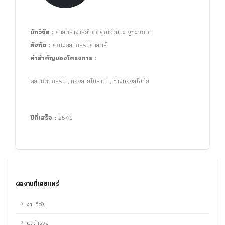
นักวิจัย :
ศาสตราจารย์กิตติคุณวัฒนะ จูฑะวิภาต
สังกัด :
คณะศิลปกรรมศาสตร์
คำสำคัญของโครงการ :
ศิลปหัตถกรรม , ทองลายโบราณ , ช่างทองสุโขทัย
ปีที่เสร็จ :
2548
ผลงานที่เผยแพร่
งานวิจัย
ผลสำรวจ