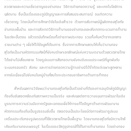
ลวดลายและความเชี่ยวชาญของช่างทอง วิธีการถ่ายทอดความรู้ และเทคโนโลยีการ
ผลิตงาน ซึ่งเป็นเรื่องของภูมิปัญญาและการสั่งสมประสบการณ์ จนเกิดความ
เชี่ยวชาญ โดยเน้นทำการศึกษาวิจัยในเชิงสำรวจ ด้วยการสัมภาษณ์ผู้ผลิตทองสุโขทัย
ช่างทองพื้นบ้าน และการสังเกตวิธีการทำงานของช่างทองและสังเกตกระบวนการทำงาน
ในแต่ละขั้นตอน แล้วจดบันทึกพร้อมทั้งถ่ายภาพประกอบ รวมทั้งค้นคว้าจากเอกสาร
รายงานต่าง ๆ เพื่อให้ได้ข้อมูลที่ต้องการ ซึ่งจากการศึกษาแสดงให้เห็นว่างานทอง
สุโขทัยเป็นงานหัตถกรรมศิลป์ที่ยังคงรักษาเอกลักษณ์แห่งความงดงามด้วยลวดลายไทย
ได้อย่างไม่เสื่อมคลาย โดยรูปแบบการสืยทอดงานยังคงอิงแบบประเพณีที่ผูกพันกับ
ระบบครอบครัว สังคม และการถ่ายทอดความรู้ทางช่างมิได้จำกัดแต่เฉพาะลูกหลาน
หากยังเผื่อแผ่ไปยังคนในหมู่บ้านที่สนใจจะประกอบอาชีพทางด้านการทำทอง
สำหรับผลการวิจัยพบว่างานทองสุโขทัยเป็นตัวอย่างที่ดีของการอนุรักษ์ภูมิปัญญา
ท้องถิ่นอันสอดคล้องกับสภาพความเป็นจริง และส่งผลต่อการวางแผนการพัฒนาในเชิง
บูรณาการความร่วมมือภาครัฐและเอกชนเพื่อให้การแก้ไขปัญหาด้านการพัฒนางาน
หัตถกรรมท้องถิ่นเป็นรูปธรรมยิ่งขึ้น ตลอดจนเป็นประโยชน์ต่อการพัฒนารูปแบบ
เครื่องประดับทองรูปพรรณที่ใช้ลวดลายไทยเป็นพื้นฐาน โดยงานทองสุโขทัยมีความใกล้
เคียงกับงานทองเพชรบุรี ในเรื่องของวัสดุอุปกรณ์ที่ใช้ในการทำงานทอง โดยช่างทอง