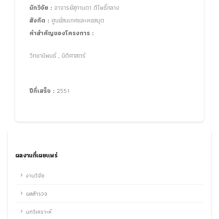
นักวิจัย :
อาจารย์สุกานดา ดีโพธิ์กลาง
สังกัด :
ศูนย์สนเทศและหอสมุด
คำสำคัญของโครงการ :
วิทยานิพนธ์ , นิติศาสตร์
ปีที่เสร็จ :
2551
ผลงานที่เผยแพร่
งานวิจัย
ผลสำรวจ
บทวิเคราะห์