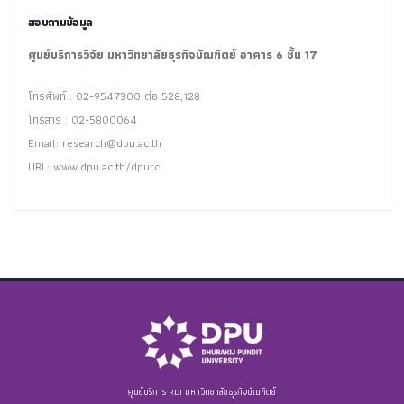
สอบถามข้อมูล
ศูนย์บริการวิจัย มหาวิทยาลัยธุรกิจบัณฑิตย์ อาคาร 6 ชั้น 17
โทรศัพท์ : 02-9547300 ต่อ 528,128
โทรสาร : 02-5800064
Email:
research@dpu.ac.th
URL: www.dpu.ac.th/dpurc
ศูนย์บริการ RDI มหาวิทยาลัยธุรกิจบัณฑิตย์