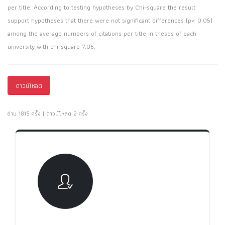
per title. According to testing hypotheses by Chi-square the result
support hypotheses that there were not significant differences (p< 0.05)
among the average numbers of citations per title in theses of each
university with chi-square 7.06.
ดาวน์โหลด
อ่าน 1815 ครั้ง | ดาวน์โหลด 2 ครั้ง