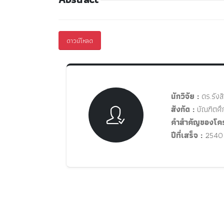
ดาวน์โหลด
นักวิจัย :
ดร.รังส
สังกัด :
บัณฑิตศึ
คำสำคัญของโคร
ปีที่เสร็จ :
2540