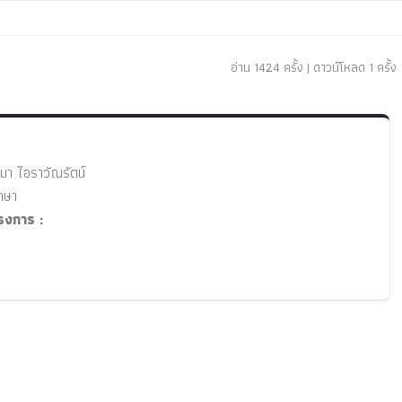
อ่าน 1424 ครั้ง | ดาวน์โหลด 1 ครั้ง
ิมา ไอราวัณรัตน์
กษา
งการ :