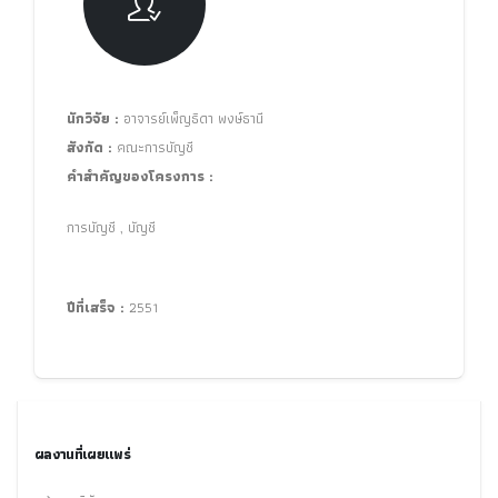
นักวิจัย :
อาจารย์เพ็ญธิดา พงษ์ธานี
สังกัด :
คณะการบัญชี
คำสำคัญของโครงการ :
การบัญชี , บัญชี
ปีที่เสร็จ :
2551
ผลงานที่เผยแพร่