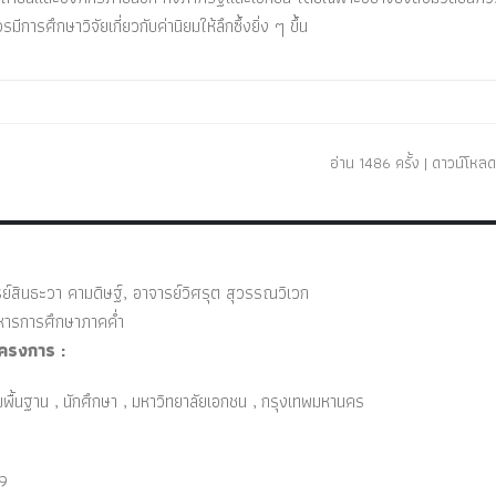
ารศึกษาวิจัยเกี่ยวกับค่านิยมให้ลึกซึ้งยิ่ง ๆ ขึ้น
อ่าน 1486 ครั้ง | ดาวน์โหลด
์สินธะวา คามดิษฐ์, อาจารย์วิศรุต สุวรรณวิเวก
หารการศึกษาภาคค่ำ
ครงการ :
ิยมพื้นฐาน , นักศึกษา , มหาวิทยาลัยเอกชน , กรุงเทพมหานคร
9