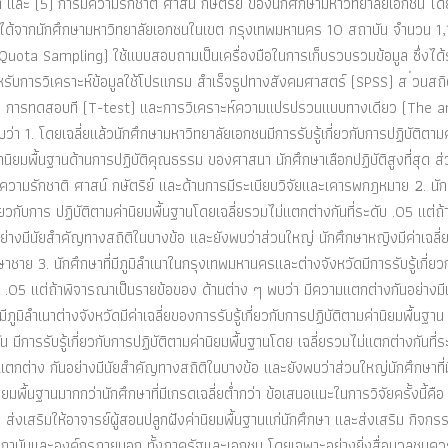
ละ (5) การมีความรักชาติ ศาสน์ กษัตริย์ ของนักศึกษามหาวิทยาลัยเอกชน โ
ึกษาได้จากนักศึกษามหาวิทยาลัยเอกชนในเขต กรุงเทพมหานคร 10 สถาบัน จำนวน 1
Quota Sampling) ใช้แบบสอบถามเป็นเครื่องมือในการเก็บรวบรวมข้อมูล ซึ่งได้
การวิเคราะห์ข้อมูลใช้โปรแกรม สำเร็จรูปทางสังคมศาสตร์ (SPSS) ส ่วนสถิติท
 (S.D.) การทดสอบที (T-test) และการวิเคราะห์ความแปรปรวนแบบทางเดียว (The a
 1. โดยเฉลี่ยแล้วนักศึกษามหาวิทยาลัยเอกชนมีการรับรู้เกี่ยวกับการปฏิบัติตามค
ค่านิยมพื้นฐานด้านการปฏิบัติคุณธรรม ของศาสนา นักศึกษาเลือกปฏิบัติสูงที่สุด ส่
การมีความรักชาติ ศาสน์ กษัตริย์ และด้านการมีระเบียบวิจัยและเคารพกฎหมาย 2. นั
วกับการ ปฏิบัติตามค่านิยมพื้นฐานโดยเฉลี่ยรวมไม่แตกต่างกันที่ระดับ .05 แต่ถ้
่างมีนัยสำคัญทางสถิติในบางข้อ และยังพบว่าส่วนใหญ่ นักศึกษาหญิงมีค่าเฉลี่
กษาชาย 3. นักศึกษาที่มีภูมิลำเนาในกรุงเทพมหานครและต่างจังหวัดมีการรับรู้เกี่ยว
ับ .05 แต่ถ้าพิจารณาเป็นรายข้อของ ด้านต่าง ๆ พบว่า มีความแตกต่างกันอย่างมี
มิลำเนาต่างจังหวัดมีค่าเฉลี่ยของการรับรู้เกี่ยวกับการปฏิบัติตามค่านิยมพื้นฐาน
 มีการรับรู้เกี่ยวกับการปฏิบัติตามค่านิยมพื้นฐานโดย เฉลี่ยรวมไม่แตกต่างกันที่ร
ตกต่าง กันอย่างมีนัยสำคัญทางสถิติในบางข้อ และยังพบว่าส่วนใหญ่นักศึกษาที่
านิยมพื้นฐานมากกว่านักศึกษาที่มีเกรดเฉลี่ยต่ำกว่า ข้อเสนอแนะในการวิจัยครั้งนี้คื
ตร ส่งเสริมให้อาจารย์ผู้สอนปลูกฝังค่านิยมพื้นฐานแก่นักศึกษา และส่งเสริม กิจกร
ฐาน สถาบันและองค์กรภายนอก ทั้งภาครัฐและเอกชน โดยเฉพาะอย่างยิ่งสื่อมวลชนคว