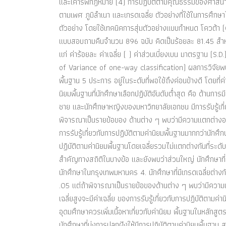
และเคารพกฎหมาย (4) การปฏิบัติตามคุณธรรมของศาสนา แ
ตามเพศ ภูมิลำเนา และเกรดเฉลี่ย ตัวอย่างที่ใช้ในการศ
ตัวอย่าง โดยใช้เทคนิคการสุ่มตัวอย่างแบบกำหนด โควต้า (
แบบสอบถามคืนจำนวน 896 ฉบับ คิดเป็นร้อยละ 81.45 สำหรับ
แก่ ค่าร้อยละ ค่าเฉลี่ย ( ) ค่าส่วนเบี่ยงเบน มาตรฐาน
of Variance of one-way classification) ผลการวิจัยพบว่า
พื้นฐาน 5 ประการ อยู่ในระดับที่พอใช้ถึงค่อนข้างดี โดยที่
นิยมพื้นฐานที่นักศึกษาเลือกปฏิบัติอันดับต่ำสุด คือ ด้าน
ชาย และนักศึกษาหญิงของมหาวิทยาลัยเอกชน มีการรับรู้เกี่ย
พิจารณาเป็นรายข้อของ ด้านต่าง ๆ พบว่ามีความแตกต่างอย
การรับรู้เกี่ยวกับการปฏิบัติตามค่านิยมพื้นฐานมากกว่านักศึ
ปฏิบัติตามค่านิยมพื้นฐานโดยเฉลี่ยรวมไม่แตกต่างกันที่ระด
สำคัญทางสถิติในบางข้อ และยังพบว่าส่วนใหญ่ นักศึกษาที่มีภู
นักศึกษาในกรุงเทพมหานคร 4. นักศึกษาที่มีเกรดเฉลี่ยต่างกัน
.05 แต่ถ้าพิจารณาเป็นรายข้อของด้านต่าง ๆ พบว่ามีความแ
เฉลี่ยสูงจะมีค่าเฉลี่ย ของการรับรู้เกี่ยวกับการปฏิบัติตามค่
อุดมศึกษาควรเพิ่มเนื้อหาเกี่ยวกับค่านิยม พื้นฐานในหลักสู
นักศึกษาที่มุ่งการปลูกฝังให้มีการปฏิบัติตามค่านิยมพื้น