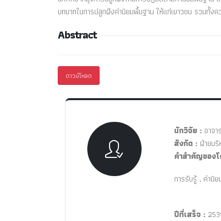
บทบาทในการปลูกฝังค่านิยมพื้นฐาน ให้แก่เยาวชน รวมทั้งควรมีก
Abstract
ดาวน์โหลด
นักวิจัย :
อาจารย
สังกัด :
ฝ่ายบริ
คำสำคัญของโ
การรับรู้ , ค่าน
ปีที่เสร็จ :
253