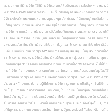
ความยากจน วิธีการวิจัย ใช้วิธีการวิจัยเอกสารที่พิมพ์เผยแพร่ตามสื่อต่าง ๆ ระหว่างปี
พ.ศ. 2523-2543 โดยการวิเคราะห์ ประเด็นที่ปรากฏ คือ ลักษณะของการวิจัย วิธีการ
วิจัย แหล่งผลิต แหล่งเผยแพร่ แหล่งทุนอุดหนุน วัตถุประสงค์ ข้อความรู้ แนวคิดในการ
แก้ปัญหาความยากจนและหน่วยงานของรัฐที่เกี่ยวข้องกับการ แก้ปัญหาความยากจน ผล
การวิจัย จากการวิเคราะห์รายงานการวิจัยเกี่ยวกับความยากจนและการกระจายรายได้
88 เรื่อง และการวิจัย เกี่ยวกับชุมชนแออัด ซึ่งเป็นกลุ่มคนยากจนในเมือง 89 โครงการ
จุฬาลงกรณ์มหาวิทยาลัย ผลิตงานวิจัยมาก ที่สุด 22 โครงการ สภาวิจัยแห่งชาติเป็น
แหล่งเผยแพร่งานวิจัยมากที่สุด 147 โครงการ แหล่งทุนสนับสนุน เป็นทุนส่วนตัวมากที่สุด
56 โครงการ เพราะงานวิจัยเป็นวิทยานิพนธ์จำนวนมาก กลุ่มประชา-กรเป็นชาว ชุมชน
แออัดมากที่สุด 31 โครงการ การสุ่มตัวอย่างแบบง่ายมากที่สุด 23 โครงการ พื้นที่ที่ใช้ใน
การทำวิจัย คือ กรุงเทพมหานครมากที่สุด 72 โครงการ การเก็บรวบรวมข้อมูลโดยใช้
แบบสอบถามมากที่สุด 62 โครงการ ผลงานวิจัยเกิดมากที่สุดในช่วงปี พ.ศ. 2525-2531
จำนวน 47 โครงการ ข้อความรู้ที่ได้จากการวิจัย : รูปแบบการแก้ไขปัญหา ซึ่งมีวิธีการ
ดังนี้ (1) การแก้ปัญหาความยากจนในระดับหมู่บ้าน โดยจะเน้นในกลุ่มคนที่มีรายได้น้อย
โดยเริ่มใน หมู่บ้านภาคตะวันออกเฉียงเหนือ ซึ่งในการแก้ปัญหานั้นควรจะมีการส่งเสริม
ให้มีการกระจายรายได้ให้คน มีงานทำ มีการยกระดับฐานะคนระดับล่างให้สูงขึ้น (2) การ
แก้ปัญหาความยากจนของเกษตรกรไทย โดยทางรัฐบาลจะต้องเข้าไปช่วยเหลือทางด้าน