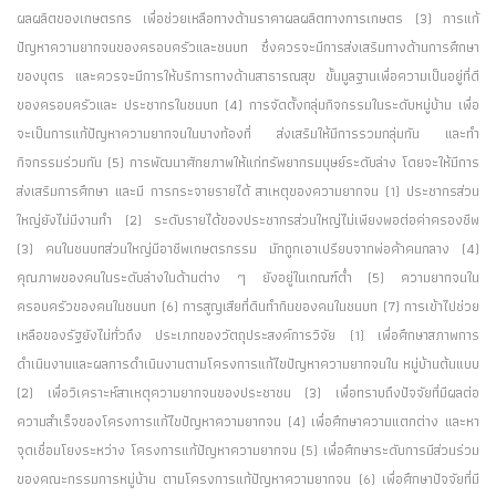
ผลผลิตของเกษตรกร เพื่อช่วยเหลือทางด้านราคาผลผลิตทางการเกษตร (3) การแก้
ปัญหาความยากจนของครอบครัวและชนบท ซึ่งควรจะมีการส่งเสริมทางด้านการศึกษา
ของบุตร และควรจะมีการให้บริการทางด้านสาธารณสุข ขั้นมูลฐานเพื่อความเป็นอยู่ที่ดี
ของครอบครัวและ ประชากรในชนบท (4) การจัดตั้งกลุ่มกิจกรรมในระดับหมู่บ้าน เพื่อ
จะเป็นการแก้ปัญหาความยากจนในบางท้องที่ ส่งเสริมให้มีการรวมกลุ่มกัน และทำ
กิจกรรมร่วมกัน (5) การพัฒนาศักยภาพให้แก่ทรัพยากรมนุษย์ระดับล่าง โดยจะให้มีการ
ส่งเสริมการศึกษา และมี การกระจายรายได้ สาเหตุของความยากจน (1) ประชากรส่วน
ใหญ่ยังไม่มีงานทำ (2) ระดับรายได้ของประชากรส่วนใหญ่ไม่เพียงพอต่อค่าครองชีพ
(3) คนในชนบทส่วนใหญ่มีอาชีพเกษตรกรรม มักถูกเอาเปรียบจากพ่อค้าคนกลาง (4)
คุณภาพของคนในระดับล่างในด้านต่าง ๆ ยังอยู่ในเกณฑ์ต่ำ (5) ความยากจนใน
ครอบครัวของคนในชนบท (6) การสูญเสียที่ดินทำกินของคนในชนบท (7) การเข้าไปช่วย
เหลือของรัฐยังไม่ทั่วถึง ประเภทของวัตถุประสงค์การวิจัย (1) เพื่อศึกษาสภาพการ
ดำเนินงานและผลการดำเนินงานตามโครงการแก้ไขปัญหาความยากจนใน หมู่บ้านต้นแบบ
(2) เพื่อวิเคราะห์สาเหตุความยากจนของประชาชน (3) เพื่อทราบถึงปัจจัยที่มีผลต่อ
ความสำเร็จของโครงการแก้ไขปัญหาความยากจน (4) เพื่อศึกษาความแตกต่าง และหา
จุดเชื่อมโยงระหว่าง โครงการแก้ปัญหาความยากจน (5) เพื่อศึกษาระดับการมีส่วนร่วม
ของคณะกรรมการหมู่บ้าน ตามโครงการแก้ปัญหาความยากจน (6) เพื่อศึกษาปัจจัยที่มี