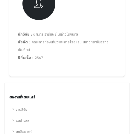
นักวิจัย :
ผศ.ดร.ธารีทิพย์ เหล่าวิโรจนกุล
สังกัด :
คณะการท่องเที่ยวและการโรงแรม มหาวิทยาลัยธุรกิจ
บัณฑิตย์
ปีที่เสร็จ :
2567
ผลงานที่เผยแพร่
งานวิจัย
ผลสำรวจ
บทวิเคราะห์