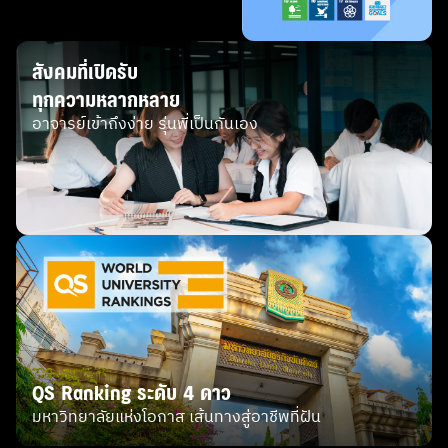
3 มีทุนการศึกษา/โปรโมชั่นอะไรบ้าง (เฉพาะผู้สมัครภาคปกติ)
สมัครและมอบตัว 40 คนแรก รับทุนส่วนลดค่าเทอมพิเศษ
40,000 บาท พร้อม Ipad 1 เครื่อง
สังคมที่เปิดรับ
4 คุณสมบัติผู้สมัครเรียน ภาคปกติ เป็นผู้จบการศึกษาในวุฒิ
ทุกความหลากหลาย
ม.6 / กศน / ปวช หรือเทียบเท่า
อาจารย์เข้าถึงง่าย รุ่นพี่เป็นกันเอง
"ภาคพิเศษ (มีข้อใดข้อหนึ่ง ดังนี้)
จบปวส. หรือ จบปริญญาตรีมาแล้ว
จบหลักสูตรผู้ช่วยพยาบาล
มีประสบการณ์ทำงานในสายงานสุขภาพและความงามไม่
ต่ำกว่า 2 ปี"
5 จุดเด่นหลักสูตร " เป็นหลักสูตรแรกๆในประเทศไทยที่
เปิดสอนเกี่ยวกับการบูรณาการศาสตร์ทางด้านการดูแล
สุขภาพและความงามที่น่าสนใจเอาไว้ด้วยกัน
QS Ranking ระดับ 4 ดาว
มีหน่วยงานพันธมิตรทางด้านสุขภาพและความงาม อาทิ
เช่น โรงพยาบาลผิวหนังอโศก Panpuri ฯลฯ ที่ให้การ
มหาวิทยาลัยแห่งโอกาส เส้นทางสู่อาชีพที่ฝัน
รองรับการฝึกงานและการทำงานหลังจากที่จบการศึกษา