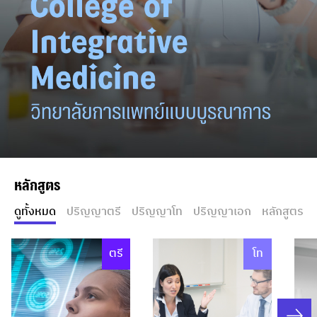
หลักสูตร
ดูทั้งหมด
ปริญญาตรี
ปริญญาโท
ปริญญาเอก
หลักสูตรระย
ตรี
โท