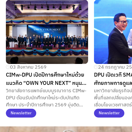
03 สิงหาคม 2569
24 กรกฎาคม 2
CIMw-DPU เปิดปีการศึกษาใหม่ด้วย
DPU เปิดเวที SMAR
แนวคิด “OWN YOUR NEXT” หนุน
ศักยภาพการดูแลส
วิทยาลัยการแพทย์แบบบูรณาการ CIMw-
มหาวิทยาลัยธุรกิจบ
นักศึกษาบัณฑิตศึกษาออกแบบเส้น
Zone ผสาน Func
DPU ต้อนรับนักศึกษาใหม่ระดับบัณฑิต
พื้นที่แลกเปลี่ยนอง
ทาง สร้างความสำเร็จด้วยการพัฒนา
เสี่ยงโรคเรื้อรัง 
ศึกษา ประจำปีการศึกษา 2569 มุ่งติด
เชื่อมโยงเวชศาสตร
ศักยภาพตนเอง
อย่างมีคุณภาพ
อาวุธทางปัญญาและต่อยอดเครือข่าย
อาหารแห่งอนาคต แ
Newsletter
Newsletter
ธุรกิจสู่ความสำเร็จระดับมืออาชีพ
แบบบลูโซน มุ่งยกร
ป้องกัน พร้อมต่อยอดสู่นวัตกรรมสุขภาพ