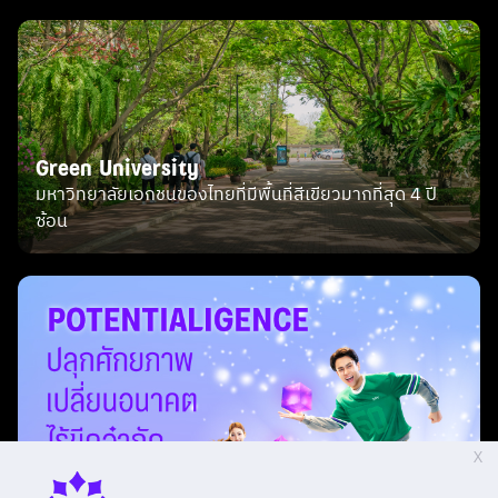
เรียนจริง ปฏิบัติจริงใน facility ที่ครบครันและทันสมัย
และเรียนรู้และฝึกงานในสถานประกอบการจริง
เป็น Wellness therapist มีงานรองรับ รายได้สูง เป็นที่
ต้องการทั่วโลก สายงานแห่งอนาคต
ได้รับใบประกาศนียบัตรมาตรฐานฝีมือแรงงานแห่งชาติ
Green University
ในด้านต่างๆ เช่น การนวดไทย สปาตะวันตก
มหาวิทยาลัยเอกชนของไทยที่มีพื้นที่สีเขียวมากที่สุด 4 ปี
เป็นสาขาอาชีพที่ตลาดแรงงานด้านสุขภาพกำลังมาแรง
ซ้อน
และเป็นที่ต้องการสูง
อยู่ในเทรนด์ธุรกิจที่ไม่เคยตกเทรนด์ e.g. cosmetic,
anti-aging etc.
เน้นการลงมือทำ สร้างพัฒนาผลิตภัณฑ์
ไม่ต้องจบวิทย์ก็เรียนได้"
6 จบไปทำงานอะไร "- ทำงานในคลินิกความงามและชะลอ
วัย (Medical Aesthetic & Anti-aging Clinic)
ทำงานใน Wellness Center เช่น Wellness therapist,
X
Advisor, Supervisor, Manager, Regional manager