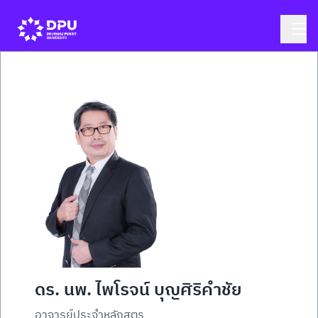
ดร. นพ. ไพโรจน์ บุญศิริคำชัย
อาจารย์ประจำหลักสูตร