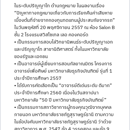
ในระดับปริญญาโท ด้านกฎหมาย ในผลงานเรื่อง
“ปัญหาทางกฎหมายเกี่ยวกับการเรียกคืนค่าเสียหาย
เบื้องต้นที่จ่ายจากกองทุนทดแทนผู้ประสบภัยจากรถ”
ในวันพฤหัสที่ 20 พฤศจิกายน 2557 ณ ห้อง Salon B
ชั้น 2 โรงแรมสวิสโซเทล เลอ คองคอร์ด
• เป็นกรรมการสอบไล่วิทยานิพนธ์ระดับปริญญาเอก
และปริญญาโท สาขานิติศาสตร์ ทั้งในมหาวิทยาลัย
ของรัฐและเอกชน
• เป็นอาจารย์ผู้เยี่ยมการสอนกัลยาณมิตร โครงการ
อาจารย์เพื่อศิษย์ มหาวิทยาลัยธุรกิจบัณฑิตย์ รุ่นที่ 1
ประจำปีการศึกษา 2557
• ได้รับการคัดเลือกเป็น “อาจารย์ดีเด่นระดับ ดีมาก”
ประจำปีการศึกษา 2560 เนื่องในวันสถาปนา
มหาวิทยาลัย “50 ปี มหาวิทยาลัยธุรกิจบัณฑิตย์”
• เป็นกรรมการสภาวิชาการผู้ทรงคุณวุฒิจากบุคคล
ภายนอก มหาวิทยาลัยราชภัฎสุราษฎร์ธานี ตามความ
ในข้อบังคับมหาวิทยาลัยราชภัฏสุราษฏร์ธานี ว่าด้วย
สภาวิชาการ พ.ศ. 2547 ข้อ 4 วรรคสอง และข้อ 9