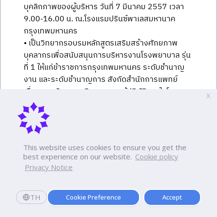
บุคลิกภาพของผู้บริหาร วันที่ 7 มีนาคม 2557 เวลา
9.00-16.00 น. ณ.โรงแรมปรินซ์พาเลสมหานาค
กรุงเทพมหานคร
• เป็นวิทยากรอบรมหลักสูตรเสริมสร้างศักยภาพ
บุคลากรเพื่อสนับสนุนการบริหารงานโรงพยาบาล รุ่น
ที่ 1 ให้แก่ข้าราชการกรุงเทพมหานคร ระดับชำนาญ
งาน และระดับชำนาญการ สังกัดสำนักการแพทย์
เรื่องการพัฒนาบุคลิกภาพของผู้ปฏิบัติงานในโรง
X
พยาบาล วันที่ 30 เมษายน 2557 ณ.ห้องประชุมพิทย
รักษ์ ชั้น 4 สำนักการแพทย์
• เป็นวิทยากรการอบรมหลักสูตรการบริหารการ
พยาบาล (ด้านการแพทย์) รุ่นที่ 9 (บพ.9) ให้แก่
This website uses cookies to ensure you get the
บุคลากรทางการพยาบาล สังกัดสำนักการแพทย์
best experience on our website.
Cookie policy
เรื่องการพัฒนาบุคลิกภาพ ในวันที่ 10 กรกฎาคม
Privacy Notice
2557 เวลา 9.00-16.00 น. ณ โรงแรมปรินซ์พาเลส
มหานาค กรุงเทพมหานคร
TH
Cookie Preference
Accept
• เป็นผู้บรรยายทางวิชาการ ให้กับภาคสูติศาสตร์-นรี
ศาสตร์ คณะแพทยศาสตร์วชิรพยาบาล มหาวิทยาลัย