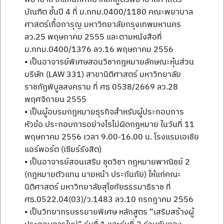
บัณฑิต ชั้นปี 4 ที่ ม.กทม.0400/1180 คณะพยาบาล
ศาสตร์เกื้อการุญ มหาวิทยาลัยกรุงเทพมหานคร
ลว.25 พฤษภาคม 2555 และตามหนังสือที่
ม.กทม.0400/1376 ลว.16 พฤษภาคม 2556
• เป็นอาจารย์พิเศษสอนวิชากฎหมายลักษณะหุ้นส่วน
บริษัท (LAW 331) สาขานิติศาสตร์ มหาวิทยาลัย
ราชภัฏพิบูลสงคราม ที่ ศธ 0538/2669 ลว.28
พฤศจิกายน 2555
• เป็นผู้อบรมกฎหมายธุรกิจสำหรับผู้ประกอบการ
หัวข้อ ประกอบการอย่างไรไม่ผิดกฎหมาย ในวันที่ 11
พฤษภาคม 2556 เวลา 9.00-16.00 น. โรงแรมเอเชีย
แอร์พอร์ต (เซียร์รังสิต)
• เป็นอาจารย์สอนเสริม ชุดวิชา กฎหมายพาณิชย์ 2
(กฎหมายตัวแทน นายหน้า ประกันภัย) ให้แก่คณะ
นิติศาสตร์ มหาวิทยาลัยสุโขทัยธรรมาธิราช ที่
ศธ.0522.04(03)/ว.1483 ลว.10 กรกฎาคม 2556
• เป็นวิทยากรบรรยายพิเศษ หลักสูตร “เสริมสร้างผู้