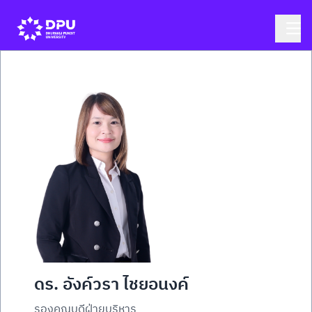
ดร. อังค์วรา ไชยอนงค์
รองคณบดีฝ่ายบริหาร