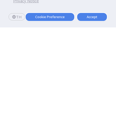
Privacy Notice
TH
Cookie Preference
Accept
มหาวิทยาลัยธุรกิจบัณฑิตย์
110/1-4 ถนนประชาชื่น ทุ่งสองห้อง

เขตหลักสี่ กรุงเทพฯ 10210
ดูเส้นทาง
ติดต่อเรา