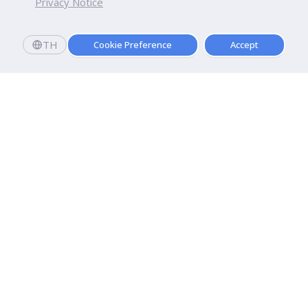
Privacy Notice
TH
Cookie Preference
Accept
มหาวิทยาลัยธุรกิจบัณฑิตย์
110/1-4 ถนนประชาชื่น ทุ่งสองห้อง

เขตหลักสี่ กรุงเทพฯ 10210
ดูเส้นทาง
ติดต่อเรา