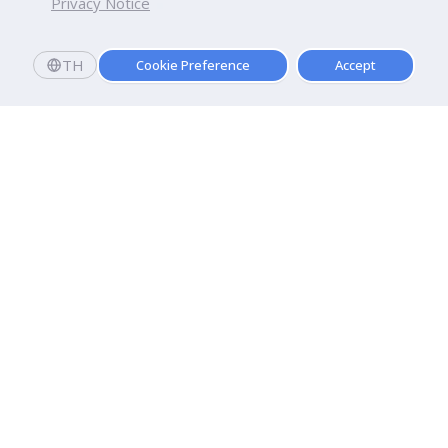
Privacy Notice
TH
Cookie Preference
Accept
มหาวิทยาลัยธุรกิจบัณฑิตย์
110/1-4 ถนนประชาชื่น ทุ่งสองห้อง

เขตหลักสี่ กรุงเทพฯ 10210
ดูเส้นทาง
ติดต่อเรา