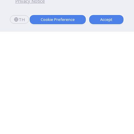
Privacy Notice
TH
Cookie Preference
Accept
มหาวิทยาลัยธุรกิจบัณฑิตย์
110/1-4 ถนนประชาชื่น ทุ่งสองห้อง

เขตหลักสี่ กรุงเทพฯ 10210
ดูเส้นทาง
ติดต่อเรา