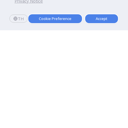
Privacy Notice
TH
Cookie Preference
Accept
มหาวิทยาลัยธุรกิจบัณฑิตย์
110/1-4 ถนนประชาชื่น ทุ่งสองห้อง

เขตหลักสี่ กรุงเทพฯ 10210
ดูเส้นทาง
ติดต่อเรา