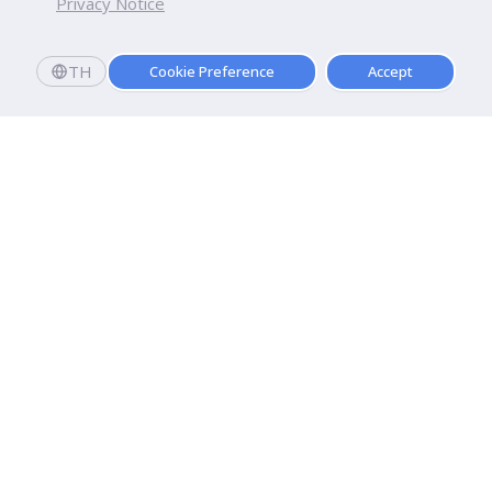
Privacy Notice
TH
Cookie Preference
Accept
มหาวิทยาลัยธุรกิจบัณฑิตย์
110/1-4 ถนนประชาชื่น ทุ่งสองห้อง

เขตหลักสี่ กรุงเทพฯ 10210
ดูเส้นทาง
ติดต่อเรา