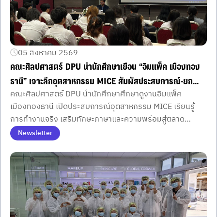
05 สิงหาคม 2569
คณะศิลปศาสตร์ DPU นำนักศึกษาเยือน “อิมแพ็ค เมืองทอง
ธานี” เจาะลึกอุตสาหกรรม MICE สัมผัสประสบการณ์-ยก
คณะศิลปศาสตร์ DPU นำนักศึกษาศึกษาดูงานอิมแพ็ค
ระดับศักยภาพสู่สากล ตามแนวทางของ ดร.ดาริกา ลัทธ
เมืองทองธานี เปิดประสบการณ์อุตสาหกรรม MICE เรียนรู้
พิพัฒน์ อธิการบดี
การทำงานจริง เสริมทักษะภาษาและความพร้อมสู่ตลาด
แรงงานระดับนานาชาติ
Newsletter