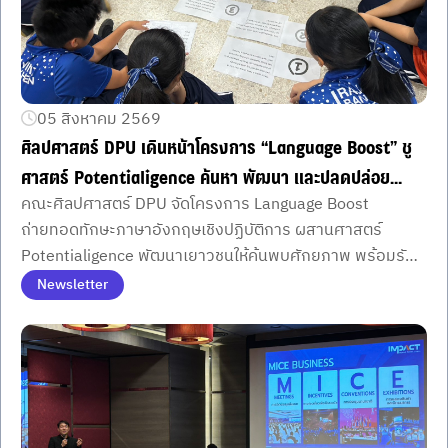
05 สิงหาคม 2569
ศิลปศาสตร์ DPU เดินหน้าโครงการ “Language Boost” ชู
ศาสตร์ Potentialigence ค้นหา พัฒนา และปลดปล่อย
คณะศิลปศาสตร์ DPU จัดโครงการ Language Boost
ศักยภาพความเป็นมนุษย์ ตามแนวทาง ดร.ดาริกา อธิการบดี
ถ่ายทอดทักษะภาษาอังกฤษเชิงปฏิบัติการ ผสานศาสตร์
Potentialigence พัฒนาเยาวชนให้ค้นพบศักยภาพ พร้อมรับ
โลกการเรียนรู้และการทำงานยุค AI
Newsletter