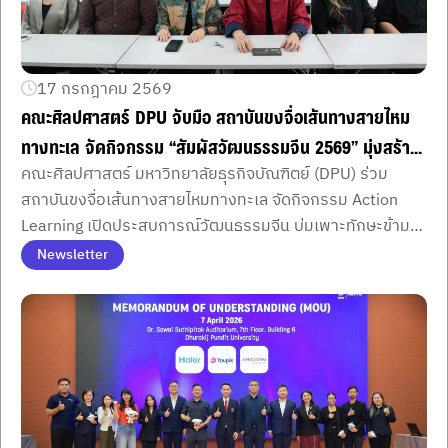
17 กรกฎาคม 2569
คณะศิลปศาสตร์ DPU จับมือ สถาบันขงจื่อเส้นทางสายไหม
ทางทะเล จัดกิจกรรม “สัมผัสวัฒนธรรมจีน 2569” มุ่งสร้าง
คณะศิลปศาสตร์ มหาวิทยาลัยธุรกิจบัณฑิตย์ (DPU) ร่วม
ประสบการณ์ Action Learning บ่มเพาะเฟรชชี่ปี 1 สู่โลก
สถาบันขงจื่อเส้นทางสายไหมทางทะเล จัดกิจกรรม Action
ธุรกิจสากล
Learning เปิดประสบการณ์วัฒนธรรมจีน บ่มเพาะทักษะข้าม
วัฒนธรรมและความพร้อมสู่การทำงานระดับนานาชาติ
Newsletter