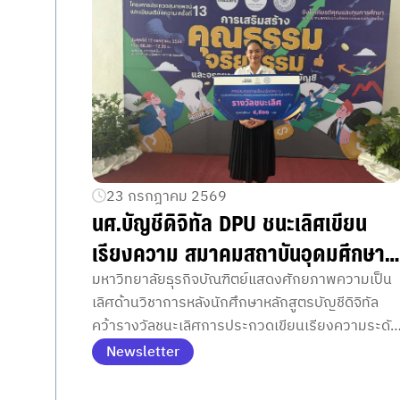
23 กรกฎาคม 2569
นศ.บัญชีดิจิทัล DPU ชนะเลิศเขียน
เรียงความ สมาคมสถาบันอุดมศึกษา
เอกชนแห่งประเทศไทยฯ ชูศักยภาพนั
มหาวิทยาลัยธุรกิจบัณฑิตย์แสดงศักยภาพความเป็น
เลิศด้านวิชาการหลังนักศึกษาหลักสูตรบัญชีดิจิทัล
บัญชียุค AI ใส่ใจจรรยาบรรณวิชาชีพ
คว้ารางวัลชนะเลิศการประกวดเขียนเรียงความระดับ
ประเทศจากเวทีสมาคมสถาบันอุดมศึกษาเอกชนแห่ง
Newsletter
ประเทศไทย