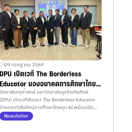
09 กรกฎาคม 2569
DPU เปิดเวที The Borderless
Educator มองอนาคตการศึกษาไทย
ในยุค AI ปั้นครูไร้พรมแดน พร้อมโชว์
วิทยาลัยครุศาสตร์ มหาวิทยาลัยธุรกิจบัณฑิตย์
(DPU) เปิดเวทีสัมมนา The Borderless Educator
ศักยภาพนักศึกษาปริญญาโทถ่ายทอด
ถ่ายทอดวิสัยทัศน์การศึกษาไทยยุค AI พร้อมเปิด
ความรู้สู่ครูทั่วประเทศ
พื้นที่ให้นักศึกษาปริญญาโทนำองค์ความรู้สู่ครูทั่ว
Newsletter
ประเทศและสร้างประสบการณ์ทำงานวิชาการจริง