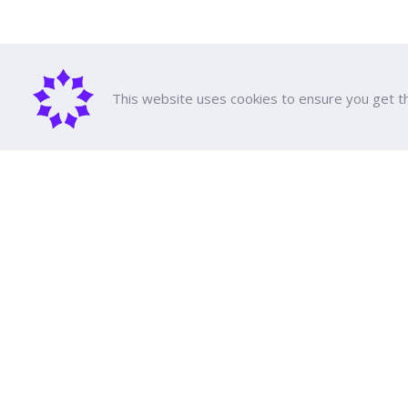
This website uses cookies to ensure you get t
เกี่ยวกับม
ประวัติความ
คณะผู้บริหา
รางวัลและ
มหาวิทยาลัยธุรกิจบัณฑิตย์
หลักสูตรทั้
ค่าเทอม
110/1-4 ถนนประชาชื่น ทุ่งสองห้อง

ทุนการศึกษ
เขตหลักสี่ กรุงเทพฯ 10210
สนับสนุนกา
ปฏิทินการศ
ปฏิทินกิจกร
ดูเส้นทาง
สื่อประชาสัม
Social Med