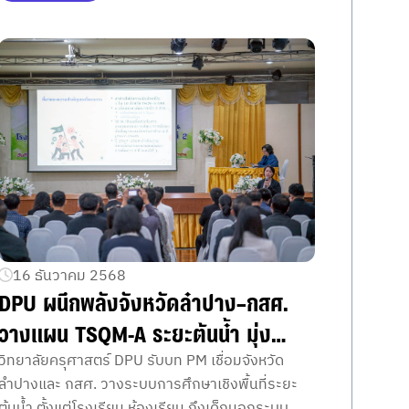
16 ธันวาคม 2568
DPU ผนึกพลังจังหวัดลำปาง–กสศ.
วางแผน TSQM-A ระยะต้นน้ำ มุ่ง
พัฒนาเชิงระบบ
วิทยาลัยครุศาสตร์ DPU รับบท PM เชื่อมจังหวัด
ลำปางและ กสศ. วางระบบการศึกษาเชิงพื้นที่ระยะ
ต้นน้ำ ตั้งแต่โรงเรียน ห้องเรียน ถึงเด็กนอกระบบ