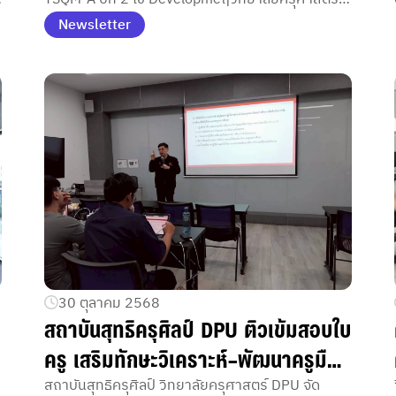
มหาวิทยาลัยธุรกิจบัณฑิตย์ (DPU) ร่วมกับจังหวัด
Newsletter
นราธิวาส จัดเวทีจัดทำแผนปฏิบัติการขับเคลื่อน
โครงการ “โรงเรียนพัฒนาตนเองเชิงพื้นที่ (TSQM-
A)” ปีที่ 2 โดยใช้กระบวนการประเมินเชิงพัฒนา
(Developmental Evaluation: DE) เพื่อร่วมวิเคราะห์
บริบทการศึกษาของพื้นที่ กำหนดทิศทางการพัฒนา
คุณภาพการศึกษาอย่างเป็นระบบ พร้อมยกระดับ
ศักยภาพครู โรงเรียน และสุขภาวะผู้เรียน ผ่านความ
ร่วมมือของหน่วยงานการศึกษาและภาคีเครือข่ายใน
จังหวัดนราธิวาส.ntal Evaluation ยกระดับ คุณภาพ
การศึกษา และ สุขภาวะ ผู้เรียน เชิงพื้นที่
30 ตุลาคม 2568
สถาบันสุทธิครุศิลป์ DPU ติวเข้มสอบใบ
ครู เสริมทักษะวิเคราะห์–พัฒนาครูมือ
อาชีพแห่งอนาคต
สถาบันสุทธิครุศิลป์ วิทยาลัยครุศาสตร์ DPU จัด