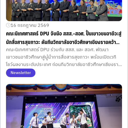
16 กรกฎาคม 2569
คณะนิเทศศาสตร์ DPU จับมือ สสส.–สอศ. ปั้นเยาวชนอาชีวะสู่
นักสื่อสารสุขภาวะ ดันทีมวิทยาลัยอาชีวศึกษาเชียงรายคว้า
คณะนิเทศศาสตร์ DPU ร่วมกับ สสส. และ สอศ. พัฒนา
Best of The Best ด้วย “พื้นที่ปลอดภัยเคลื่อนที่”
เยาวชนอาชีวศึกษาสู่ผู้นำการสื่อสารสุขภาวะ พร้อมเปิดเวที
โชว์ผลงานระดับประเทศ ก่อนทีมวิทยาลัยอาชีวศึกษาเชียงราย
คว้ารางวัลสูงสุดด้วยโครงการ “พื้นที่ปลอดภัยเคลื่อนที่”
Newsletter