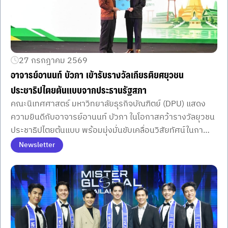
27 กรกฎาคม 2569
อาจารย์อานนท์ บัวภา เข้ารับรางวัลเกียรติยศยุวชน
ประชาธิปไตยต้นแบบจากประธานรัฐสภา
คณะนิเทศศาสตร์ มหาวิทยาลัยธุรกิจบัณฑิตย์ (DPU) แสดง
ความยินดีกับอาจารย์อานนท์ บัวภา ในโอกาสคว้ารางวัลยุวชน
ประชาธิปไตยต้นแบบ พร้อมมุ่งมั่นขับเคลื่อนวิสัยทัศน์ในกา
รพัฒนาครีเอเตอร์รุ่นใหม่ที่มีคุณภาพและมีคุณธรรม
Newsletter