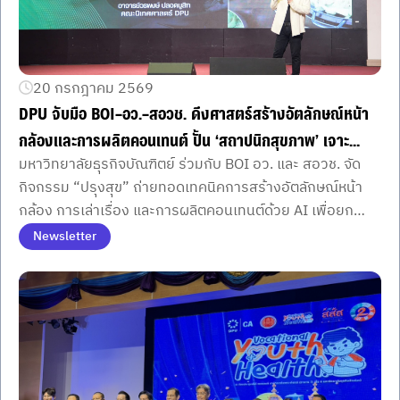
20 กรกฎาคม 2569
DPU จับมือ BOI–อว.–สอวช. ดึงศาสตร์สร้างอัตลักษณ์หน้า
กล้องและการผลิตคอนเทนต์ ปั้น ‘สถาปนิกสุขภาพ’ เจาะ
มหาวิทยาลัยธุรกิจบัณฑิตย์ ร่วมกับ BOI อว. และ สอวช. จัด
เทคนิคพัฒนาศักยภาพสื่อสารไปยังกลุ่มเป้าหมาย
กิจกรรม “ปรุงสุข” ถ่ายทอดเทคนิคการสร้างอัตลักษณ์หน้า
กล้อง การเล่าเรื่อง และการผลิตคอนเทนต์ด้วย AI เพื่อยก
ระดับผู้ประกอบการสุขภาพสู่ตลาด
Newsletter