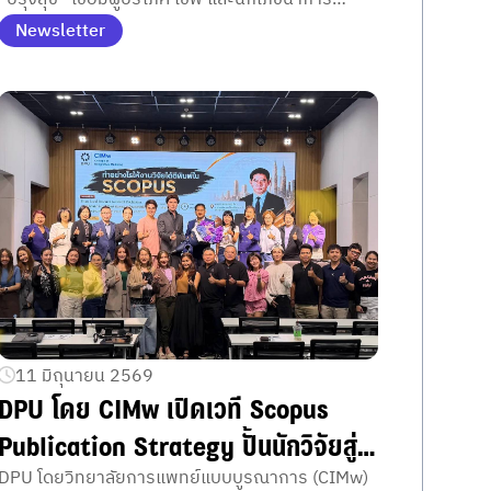
วางแผนโภชนาการเฉพาะบุคคล พร้อมคว้าเหรียญ
Newsletter
เงิน Thailand Research Expo 2026
11 มิถุนายน 2569
DPU โดย CIMw เปิดเวที Scopus
Publication Strategy ปั้นนักวิจัยสู่
วารสารนานาชาติ
DPU โดยวิทยาลัยการแพทย์แบบบูรณาการ (CIMw)