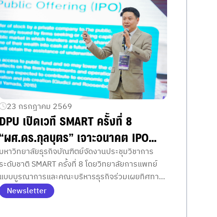
23 กรกฎาคม 2569
DPU เปิดเวที SMART ครั้งที่ 8
“ผศ.ดร.กุลบุตร” เจาะอนาคต IPO
กลุ่มสุขภาพและชีวเภสัชภัณฑ์อาเซียน
มหาวิทยาลัยธุรกิจบัณฑิตย์จัดงานประชุมวิชาการ
ระดับชาติ SMART ครั้งที่ 8 โดยวิทยาลัยการแพทย์
ชี้หุ้นไทย–มาเลเซียเด่นระยะยาว เตือน
แบบบูรณาการและคณะบริหารธุรกิจร่วมเผยทิศทาง
ราคาพุ่งวันแรกไม่การันตีกำไร ย้ำอ่าน
ลงทุนหุ้นสุขภาพอาเซียน
Newsletter
หนังสือชี้ชวน–บริหาร Cash Flow