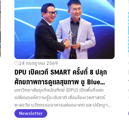
24 กรกฎาคม 2569
DPU เปิดเวที SMART ครั้งที่ 8 ปลุก
ศักยภาพการดูแลสุขภาพ ชู Blue
Zone ผสาน Functional Food ลด
มหาวิทยาลัยธุรกิจบัณฑิตย์ (DPU) เปิดพื้นที่แลก
เปลี่ยนองค์ความรู้ระดับชาติ เชื่อมโยงเวชศาสตร์
เสี่ยงโรคเรื้อรัง สร้างชีวิตยืนยาว
อ
ชะลอวัย นวัตกรรมอาหารแห่งอนาคต และปรัชญา
อย่างมีคุณภาพ
การใช้ชีวิตแบบบลูโซน มุ่งยกระดับการดูแลสุขภาพเชิง
Newsletter
ป้องกัน พร้อมต่อยอดสู่นวัตกรรมสุขภาพตอบโจทย์ผู้
บริโภคและภาคธุรกิจ