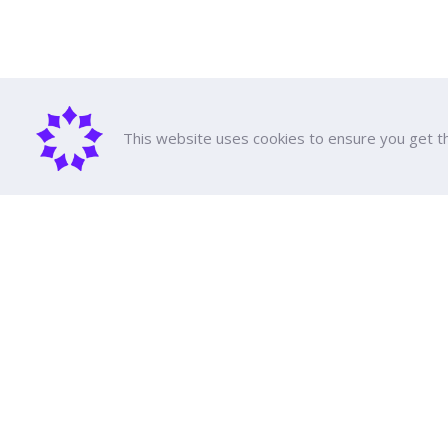
This website uses cookies to ensure you get t
เกี่ยวกับม
ประวัติความ
คณะผู้บริหา
รางวัลและ
มหาวิทยาลัยธุรกิจบัณฑิตย์
หลักสูตรทั้
ค่าเทอม
110/1-4 ถนนประชาชื่น ทุ่งสองห้อง

ทุนการศึกษ
เขตหลักสี่ กรุงเทพฯ 10210
สนับสนุนกา
ปฏิทินการศ
ปฏิทินกิจกร
ดูเส้นทาง