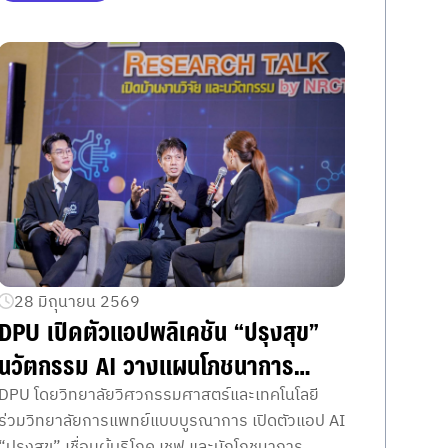
เศรษฐกิจสุขภาพและผลักดันประเทศสู่ศูนย์กลาง
สุขภาพโลก
28 มิถุนายน 2569
DPU เปิดตัวแอปพลิเคชัน “ปรุงสุข”
นวัตกรรม AI วางแผนโภชนาการ
เฉพาะบุคคล เชื่อมผู้บริโภค–เชฟ–นัก
DPU โดยวิทยาลัยวิศวกรรมศาสตร์และเทคโนโลยี
ร่วมวิทยาลัยการแพทย์แบบบูรณาการ เปิดตัวแอป AI
โภชนาการในแอปเดียว
“ปรุงสุข” เชื่อมผู้บริโภค เชฟ และนักโภชนาการ