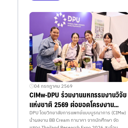
นโยบาย สธ. มุ่งป้องกันโรค
Wellness Hub สอดรับนโยบายสุขภาพเชิงป้องกัน
ของกระทรวงสาธารณสุข
04 กรกฎาคม 2569
CIMw-DPU ร่วมงานมหกรรมงานวิจัย
แห่งชาติ 2569 ต่อยอดโครงงาน
นักศึกษา สร้างนวัตกรรม BB Cream
DPU โดยวิทยาลัยการแพทย์แบบบูรณาการ (CIMw)
นำผลงาน BB Cream ทานาคา จากนักศึกษา จัด
รองพื้นผิวหน้าสูตรน้ำผสม “ทานาคา”
แสดง Thailand Research Expo 2026 สะท้อน