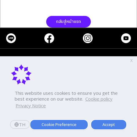
กลับสู่หน้าแรก
โทร
-
X
แฟกซ์
-
-
This website uses cookies to ensure you get the
best experience on our website.
Cookie policy
นโยบายเกี่ยวกับการใช้งานคุกกี้
การคุ้มครองข้อมูลส่วนบุคคล
Privacy Notice
TH
Cookie Preference
Accept
Copyright ©2026 Dhurakij Pundit University. All rights reserved.