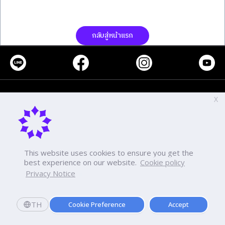
กลับสู่หน้าแรก
โทร
-
X
แฟกซ์
-
-
This website uses cookies to ensure you get the
best experience on our website.
Cookie policy
นโยบายเกี่ยวกับการใช้งานคุกกี้
การคุ้มครองข้อมูลส่วนบุคคล
Privacy Notice
TH
Cookie Preference
Accept
Copyright ©2026 Dhurakij Pundit University. All rights reserved.