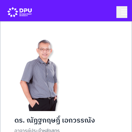
ดร. ณัฏฐกฤษฏิ์ เอกวรรณัง
อาจารย์ประจำหลักสูตร