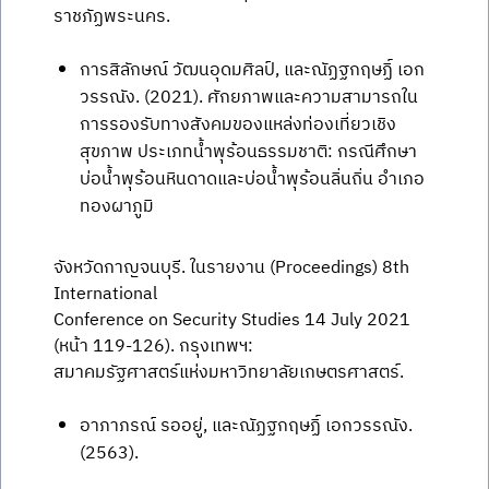
ราชภัฏพระนคร.
การสิลักษณ์ วัฒนอุดมศิลป์, และณัฏฐกฤษฏิ์ เอก
วรรณัง. (2021). ศักยภาพและความสามารถใน
การรองรับทางสังคมของแหล่งท่องเที่ยวเชิง
สุขภาพ ประเภทน้ำพุร้อนธรรมชาติ: กรณีศึกษา
บ่อน้ำพุร้อนหินดาดและบ่อน้ำพุร้อนลิ่นถิ่น อำเภอ
ทองผาภูมิ
จังหวัดกาญจนบุรี. ในรายงาน (Proceedings) 8th
International
Conference on Security Studies 14 July 2021
(หน้า 119-126). กรุงเทพฯ:
สมาคมรัฐศาสตร์แห่งมหาวิทยาลัยเกษตรศาสตร์.
อาภาภรณ์ รออยู่, และณัฏฐกฤษฏิ์ เอกวรรณัง.
(2563).