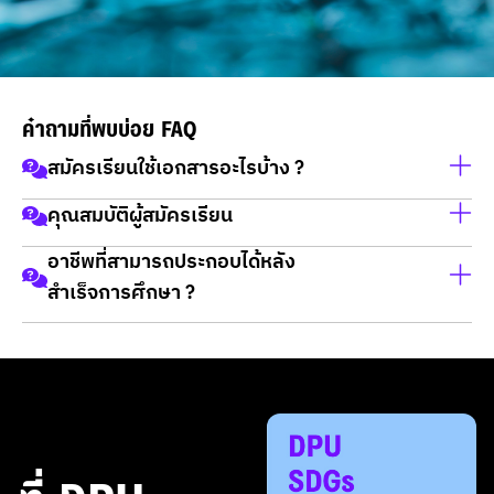
คำถามที่พบบ่อย FAQ
สมัครเรียนใช้เอกสารอะไรบ้าง ?
คุณสมบัติผู้สมัครเรียน
สำเนาบัตรประชาชน
อาชีพที่สามารถประกอบได้หลัง
สำเนาทะเบียนบ้าน
เป็นผู้จบการศึกษาในวุฒิ ม.6 / กศน / ปวช / ปวส และ ปริญญา
สำเร็จการศึกษา ?
วุฒิการศึกษา
ตรี
ข้าราชการทั้งส่วนกลาง ส่วนภูมิภาคและส่วนท้องถิ่น
ข้าราชการฝ่ายปกครอง ทหาร และตำรวจ
เจ้าหน้าที่ในหน่วยงานรัฐวิสาหกิจ องค์การมหาชนหรือ
องค์การภาคเอกชน
นักวิเคราะห์นโยบายและแผน