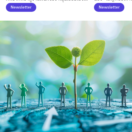
ภาครัฐ–เอกชน
บันดาลใจให้นักศึก
ทฤษฎีสู่การจัดการสาธารณะสมัยใหม่
ร่วมถ่ายทอดประสบ
Newsletter
Newsletter
โลกการทำงาน
บันดาลใจ พร้อมเปิ
และการพัฒนาทักษ
ต้องการ