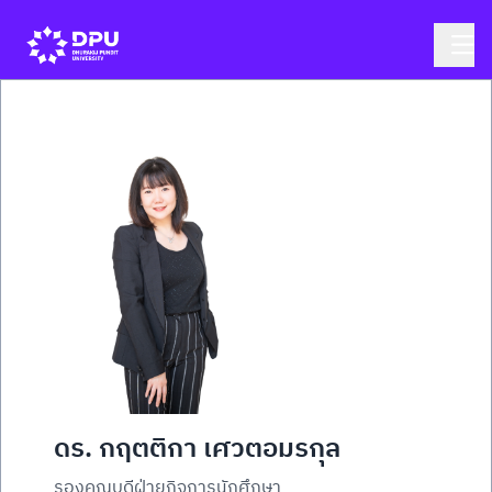
ดร. กฤตติกา เศวตอมรกุล
รองคณบดีฝ่ายกิจการนักศึกษา