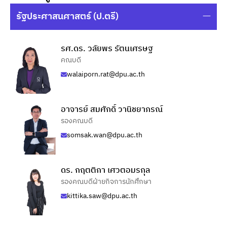
รัฐประศาสนศาสตร์ (ป.ตรี)
รศ.ดร. วลัยพร รัตนเศรษฐ
คณบดี
walaiporn.rat@dpu.ac.th
อาจารย์ สมศักดิ์ วานิชยาภรณ์
รองคณบดี
somsak.wan@dpu.ac.th
ดร. กฤตติกา เศวตอมรกุล
รองคณบดีฝ่ายกิจการนักศึกษา
kittika.saw@dpu.ac.th