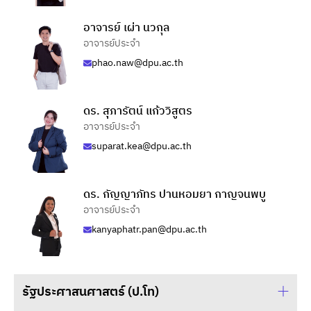
อาจารย์ เผ่า นวกุล
อาจารย์ประจำ
phao.naw@dpu.ac.th
ดร. สุุภารัตน์ แก้ววิสูตร
อาจารย์ประจำ
suparat.kea@dpu.ac.th
ดร. กัญญาภัทร ปานหอมยา กาญจนพบู
อาจารย์ประจำ
kanyaphatr.pan@dpu.ac.th
รัฐประศาสนศาสตร์ (ป.โท)