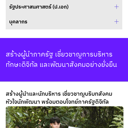
รัฐประศาสนศาสตร์ (ป.เอก)
รศ.ดร. วลัยพร รัตนเศรษฐ
คณบดี
บุคลากร
รศ.ดร. วลัยพร รัตนเศรษฐ
walaiporn.rat@dpu.ac.th
คณบดี
นางสาว ณัฐยา สนิทด้วยพร
walaiporn.rat@dpu.ac.th
รศ.ดร. ชนิดา จิตตรุทธะ
เลขานุการคณะ
ผู้อำนวยการหลักสูตรรัฐประศาสนศาสตรมหาบัณฑิต
สร้างผู้นำภาครัฐ เชี่ยวชาญการบริหาร 
nattaya.san@dpu.ac.th
(รป.ม.)
รศ.ดร. ชนิดา จิตตรุทธะ
ทักษะดิจิทัล และพัฒนาสังคมอย่างยั่งยืน
chanida.jit@dpu.ac.th
อาจารย์ประจำ
นาย ประสิทธิชัย เดชดนู
chanida.jit@dpu.ac.th
เลขานุการหลักสูตรรัฐประศาสนศาสตรมหาบัณฑิต
(รป.ม.)
สร้างผู้นำและนักบริหาร เชี่ยวชาญบริบทสังคม
ดร. กัญญาภัทร ปานหอมยา กาญจนพบู
prasittichai.dac@dpu.ac.th
อาจารย์ประจำ
หัวใจนักพัฒนา พร้อมตอบโจทย์ภาครัฐดิจิทัล
นาย ชัยรัตน์ ขุนบำรุง
kanyaphatr.pan@dpu.ac.th
เจ้าหน้าที่การตลาด
chairat.khu@dpu.ac.th