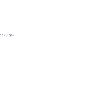
ง (ป.ตรี)