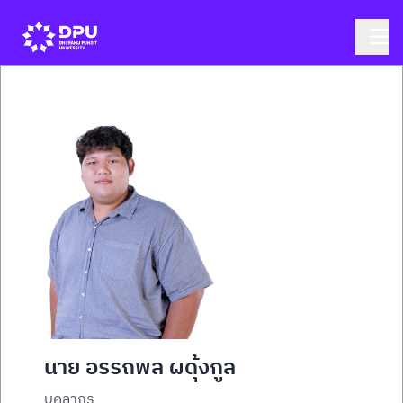
นาย อรรถพล ผดุ้งกูล
บุคลากร