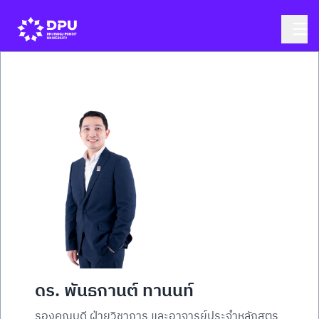
ดร. พันธกานต์ ทานนท์
รองคณบดี ฝ่ายวิชาการ และอาจารย์ประจำหลักสูตร