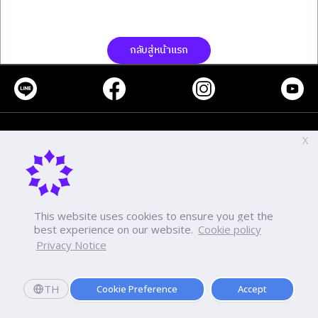
กลับสู่หน้าแรก
โทร
-
X
แฟกซ์
-
-
This website uses cookies to ensure you get the
best experience on our website.
Cookie policy
นโยบายเกี่ยวกับการใช้งานคุกกี้
การคุ้มครองข้อมูลส่วนบุคคล
Privacy Notice
TH
Cookie Preference
Accept
Copyright ©2026 Dhurakij Pundit University. All rights reserved.