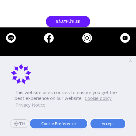
กลับสู่หน้าแรก
โทร
-
X
แฟกซ์
-
-
This website uses cookies to ensure you get the
best experience on our website.
Cookie policy
นโยบายเกี่ยวกับการใช้งานคุกกี้
การคุ้มครองข้อมูลส่วนบุคคล
Privacy Notice
TH
Cookie Preference
Accept
Copyright ©2026 Dhurakij Pundit University. All rights reserved.