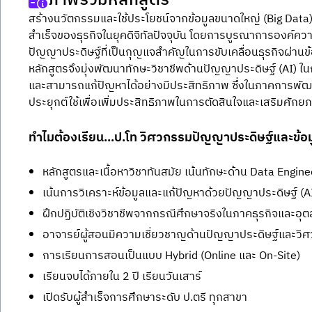
ภาพรวมหลักสูตร
สร้างนวัตกรรมและใช้ประโยชน์จากข้อมูลขนาดใหญ่ (Big Data
สำเร็จของธุรกิจในยุคดิจิทัลปัจจุบัน โดยการบูรณาการองค์คว
ปัญญาประดิษฐ์ที่เป็นกุญแจสำคัญในการขับเคลื่อนธุรกิจผ่านข้อม
หลักสูตรจึงมุ่งพัฒนาทักษะวิชาชีพด้านปัญญาประดิษฐ์ (AI) ในก
และสามารถแก้ปัญหาได้อย่างมีประสิทธิภาพ ซึ่งในภาคการพ
ประยุกต์ใช้เพื่อเพิ่มประสิทธิภาพในการตัดสินใจและเสริมศักย
ทำไมต้องเรียน...ป.โท วิศวกรรมปัญญาประดิษฐ์และข้อ
หลักสูตรและเนื้อหาวิชาทันสมัย เน้นทักษะด้าน Data Engine
เน้นการวิเคราะห์ข้อมูลและแก้ปัญหาด้วยปัญญาประดิษฐ์ (A
ฝึกปฏิบัติเชิงวิชาชีพจากกรณีศึกษาจริงในภาคธุรกิจและอ
อาจารย์ผู้สอนมีความเชี่ยวชาญด้านปัญญาประดิษฐ์และวิศ
การเรียนการสอนเป็นแบบ Hybrid (Online และ On-Site)
เรียนจบได้ภายใน 2 ปี เรียนวันเสาร์
เปิดรับผู้สำเร็จการศึกษาระดับ ป.ตรี ทุกสาขา