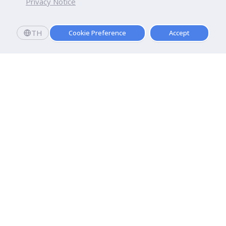
Privacy Notice
TH
Cookie Preference
Accept
มหาวิทยาลัยธุรกิจบัณฑิตย์
110/1-4 ถนนประชาชื่น ทุ่งสองห้อง

เขตหลักสี่ กรุงเทพฯ 10210
ดูเส้นทาง
ติดต่อเรา