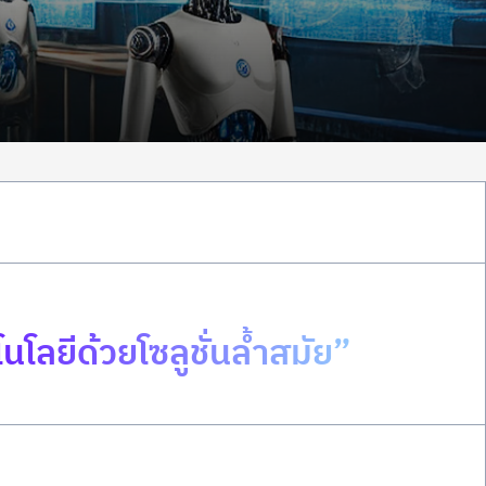
โลยีด้วยโซลูชั่นล้ำสมัย”