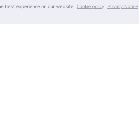
he best experience on our website.
Cookie policy
Privacy Notice
หาวิทยาลัย
วิทยาลัย
เป็นมา
วิทยาลัยบริหารธุรกิจนวัตกรรมและ
ร
วิทยาลัยวิศวกรรมศาสตร์และเทคโน
ผลงาน
วิทยาลัยการแพทย์แบบบูรณาการ
งหมด
วิทยาลัยการพัฒนาและฝึกอบรมด้า
วิทยาลัยครีเอทีฟดีไซน์ แอนด์ เอ็นเต
า
เทคโนโลยี
รศึกษา
วิทยาลัยเฮลท์ แอนด์ เวลเนส
ึกษา
International College
รม
วิทยาลัยครุศาสตร์
พันธ์
วิทยาลัยพยาบาลศาสตร์
ia
วิทยาลัยทัศนมาตรศาสตร์
ทาง
วิทยาลัยนานาชาติจีน (CIC)
บ่อย
ายที่เกี่ยวข้อง
ำปี