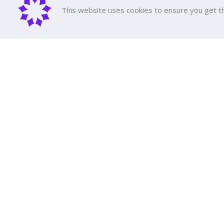
This website uses cookies to ensure you get t
เกี่ยวกับม
ประวัติความ
คณะผู้บริหา
รางวัลและ
มหาวิทยาลัยธุรกิจบัณฑิตย์
หลักสูตรทั้
ค่าเทอม
110/1-4 ถนนประชาชื่น ทุ่งสองห้อง

ทุนการศึกษ
เขตหลักสี่ กรุงเทพฯ 10210
สนับสนุนกา
ปฏิทินการศ
ปฏิทินกิจกร
ดูเส้นทาง
สื่อประชาสัม
Social Med
วิธีการเดิน
ติดต่อเรา
คำถามที่พบ
ระเบียบ กฎหม
รายงานประจ