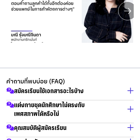
คำถามที่พบบ่อย (FAQ)
สมัครเรียนใช้เอกสารอะไรบ้าง
1.สำเนาบัตรประชาชน
แต่งกายชุดนักศึกษาไม่ตรงกับ
2.สำเนาทะเบียนบ้าน
เพศสภาพได้หรือไม่
3.วุฒิการศึกษา (ใบเกรด ถ้าไม่มี สามารถยื่นภายหลังได้ ก่อน
เปิดเทอม)
ได้
คุณสมบัติผู้สมัครเรียน
ไม่ใช้ GatPat ใช้เกรด 5- 6 เทอม ก็สมัครได้เลย และไม่กำหนด