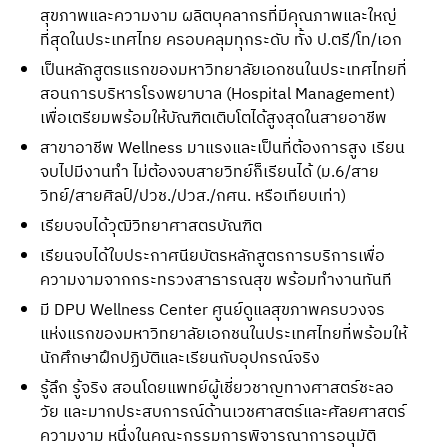
สุขภาพและความงาม ผลิตบุคลากรที่มีคุณภาพและใหญ่
ที่สุดในประเทศไทย ครอบคลุมทุกระดับ ทั้ง ป.ตรี/โท/เอก
เป็นหลักสูตรแรกของมหาวิทยาลัยเอกชนในประเทศไทยที่
สอนการบริหารโรงพยาบาล (Hospital Management)
เพื่อเตรียมพร้อมให้บัณฑิตเติบโตได้สูงสุดในสายอาชีพ
สาขาอาชีพ Wellness มาแรงและเป็นที่ต้องการสูง เรียน
จบไปมีงานทำ ไม่ต้องจบสายวิทย์ก็เรียนได้ (ม.6/สาย
วิทย์/สายศิลป์/ปวช./ปวส./กศน. หรือเทียบเท่า)
เรียบจบได้วุฒิวิทยาศาสตรบัณฑิต
เรียนจบได้ใบประกาศนียบัตรหลักสูตรการบริการเพื่อ
ความงามจากกระทรวงสาธารณสุข พร้อมทำงานทันที
มี DPU Wellness Center ศูนย์ดูแลสุขภาพครบวงจร
แห่งแรกของมหาวิทยาลัยเอกชนในประเทศไทยที่พร้อมให้
นักศึกษาฝึกปฏิบัติและเรียนกับอุปกรณ์จริง
รู้ลึก รู้จริง สอนโดยแพทย์ผู้เชี่ยวชาญทางศาสตร์ชะลอ
วัย และมากประสบการณ์ด้านเวชศาสตร์และศัลยศาสตร์
ความงาม หนึ่งในคณะกรรมการพิจารณาการอนุมัติ