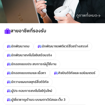
ดูภาพทั้งหมด
สายอาชีพที่รองรับ
นักพัฒนาเกม
นักพัฒนาซอฟต์แวร์สื่อสร้างสรรค์
นักพัฒนาเทคโนโลยีเสมือนจริง
นักออกแบบประสบการณ์ผู้ใช้งาน
นักออกแบบเกมและเนื้อหา
ศิลปินดิจิทัลและแอนิเมเตอร์
นักวางแผนกลยุทธ์สื่อดิจิทัล
ผู้ประกอบการเทคโนโลยีรุ่นใหม่
ผู้เชี่ยวชาญด้านระบบเมตาเวิร์สและเว็บ 3