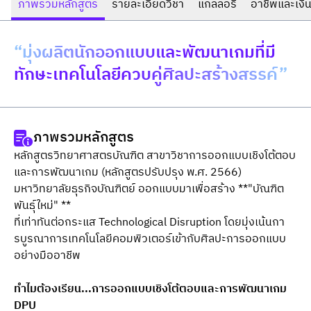
ภาพรวมหลักสูตร
รายละเอียดวิชา
แกลลอรี่
อาชีพและเงิน
“มุ่งผลิตนักออกแบบและพัฒนาเกมที่มี
ทักษะเทคโนโลยีควบคู่ศิลปะสร้างสรรค์”
ภาพรวมหลักสูตร
หลักสูตรวิทยาศาสตรบัณฑิต สาขาวิชาการออกแบบเชิงโต้ตอบ
และการพัฒนาเกม (หลักสูตรปรับปรุง พ.ศ. 2566) 
มหาวิทยาลัยธุรกิจบัณฑิตย์ ออกแบบมาเพื่อสร้าง **"บัณฑิต
พันธุ์ใหม่" **
ที่เท่าทันต่อกระแส Technological Disruption โดยมุ่งเน้นกา
รบูรณาการเทคโนโลยีคอมพิวเตอร์เข้ากับศิลปะการออกแบบ
อย่างมืออาชีพ
ทำไมต้องเรียน...การออกแบบเชิงโต้ตอบและการพัฒนาเกม 
DPU