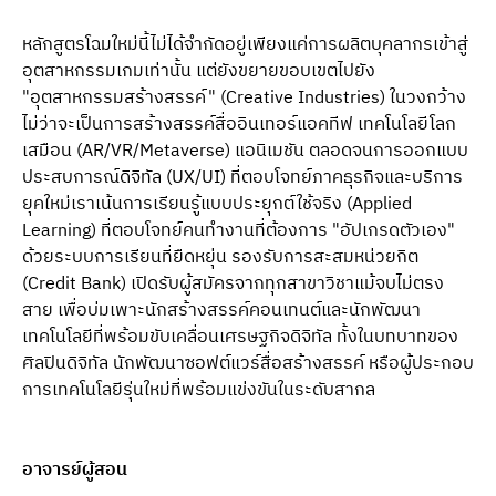
หลักสูตรโฉมใหม่นี้ไม่ได้จำกัดอยู่เพียงแค่การผลิตบุคลากรเข้าสู่
อุตสาหกรรมเกมเท่านั้น แต่ยังขยายขอบเขตไปยัง 
"อุตสาหกรรมสร้างสรรค์" (Creative Industries) ในวงกว้าง 
ไม่ว่าจะเป็นการสร้างสรรค์สื่ออินเทอร์แอคทีฟ เทคโนโลยีโลก
เสมือน (AR/VR/Metaverse) แอนิเมชัน ตลอดจนการออกแบบ
ประสบการณ์ดิจิทัล (UX/UI) ที่ตอบโจทย์ภาคธุรกิจและบริการ
ยุคใหม่เราเน้นการเรียนรู้แบบประยุกต์ใช้จริง (Applied 
Learning) ที่ตอบโจทย์คนทำงานที่ต้องการ "อัปเกรดตัวเอง" 
ด้วยระบบการเรียนที่ยืดหยุ่น รองรับการสะสมหน่วยกิต 
(Credit Bank) เปิดรับผู้สมัครจากทุกสาขาวิชาแม้จบไม่ตรง
สาย เพื่อบ่มเพาะนักสร้างสรรค์คอนเทนต์และนักพัฒนา
เทคโนโลยีที่พร้อมขับเคลื่อนเศรษฐกิจดิจิทัล ทั้งในบทบาทของ
ศิลปินดิจิทัล นักพัฒนาซอฟต์แวร์สื่อสร้างสรรค์ หรือผู้ประกอบ
การเทคโนโลยีรุ่นใหม่ที่พร้อมแข่งขันในระดับสากล
อาจารย์ผู้สอน