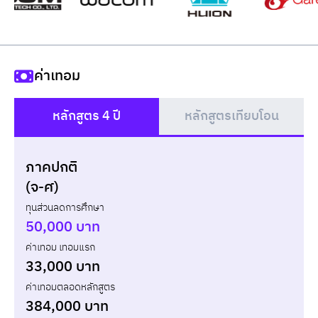
ค่าเทอม
หลักสูตร 4 ปี
หลักสูตรเทียบโอน
()
ภาคปกติ
แบบกู้ยืม
แบบไม่กู้ยืม
(จ-ศ)
ทุนส่วนลดการศึกษา
ปี
เทอม
ค่าเทอม
ทุน กยศ.
ส่วนต่าง
50,000 บาท
ค่าเทอม เทอมแรก
รวม
-
-
-
33,000 บาท
ค่าเทอมตลอดหลักสูตร
384,000 บาท