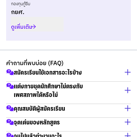
กองทุนกู้ยืม
กยศ.
ดูเพิ่มเติม
คำถามที่พบบ่อย (FAQ)
สมัครเรียนใช้เอกสารอะไรบ้าง
สำเนาบัตรประชาชน
แต่งกายชุดนักศึกษาไม่ตรงกับ
เพศสภาพได้หรือไม่
สำเนาทะเบียนบ้าน
วุฒิการศึกษา
แต่งกายไม่ตรงกับเพศสภาพได้
คุณสมบัติผู้สมัครเรียน
วุฒิการศึกษา: สำเร็จการศึกษาไม่ต่ำกว่ามัธยมศึกษา
จุดเด่นของหลักสูตร
ตอนปลาย (ม.6) หรือประกาศนียบัตรวิชาชีพ (ปวช.) หรือ
Hybrid Skills: บูรณาการทั้งด้าน Art (การออกแบบ) และ
จบไปแล้วทำงานอะไร
เทียบเท่าที่กระทรวงศึกษาธิการรับรอง