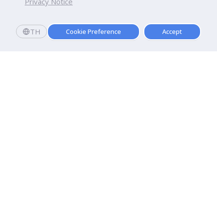
Privacy Notice
TH
Cookie Preference
Accept
มหาวิทยาลัยธุรกิจบัณฑิตย์
110/1-4 ถนนประชาชื่น ทุ่งสองห้อง

เขตหลักสี่ กรุงเทพฯ 10210
ดูเส้นทาง
ติดต่อเรา