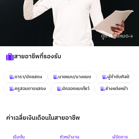
ดูภาพทั้งหมด
สายอาชีพที่รองรับ
ดารา/นักเเสดง
นายเเบบ/นางเเบบ
ผู้กำกับศิลป์
ครูสอนการเเสดง
นักออกเเบบโชว์
ช่างเเต่งหน้า
ค่าเฉลี่ยเงินเดือนในสายอาชีพ
เริ่มต้น
หัวหน้างาน
ผู้จัดการ