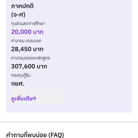
ภาคปกติ
แบบกู้ยืม
แบบไม่กู้ยืม
(จ-ศ)
ทุนส่วนลดการศึกษา
ปี
เทอม
ค่าเทอม
ทุน กยศ.
ส่วนต่าง
20,000 บาท
ค่าเทอม เทอมแรก
รวม
-
-
-
28,450 บาท
ค่าเทอมตลอดหลักสูตร
307,600 บาท
กองทุนกู้ยืม
กยศ.
ดูเพิ่มเติม
คำถามที่พบบ่อย (FAQ)