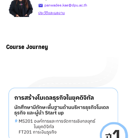
panwadee.kae@dpu.ac.th
ประวัติและผลงาน
Course Journey