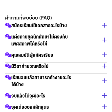
คำถามที่พบบ่อย (FAQ)
สมัครเรียนใช้เอกสารอะไรบ้าง
สำเนาบัตรประชาชน
แต่งกายชุดนักศึกษาไม่ตรงกับ
เพศสภาพได้หรือไม่
สำเนาทะเบียนบ้าน
วุฒิการศึกษา
ใส่ได้
คุณสมบัติผู้สมัครเรียน
เป็นผู้จบการศึกษาในวุฒิ ม.6 / กศน / ปวช / ปวส และ ปริญญา
มีวิชาคำนวณหรือไม่
ตรี
ไม่มี
เรียนจบเเล้วสามารถทำงานอะไร
ได้บ้าง
📌ผู้บริหารงานลูกค้า
จบแล้วได้วุฒิอะไร
📌ที่ปรึกษาด้านการจัดการ
บริหาร หลักสูตรการจัดการ
จุดเด่นของหลักสูตร
📌นักพัฒนาองค์กร