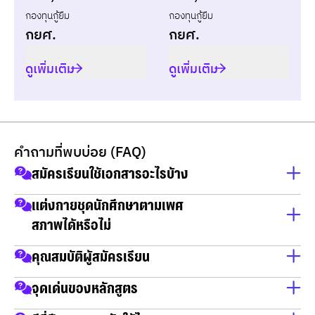
กองทุนกู้ยืม
กองทุนกู้ยืม
กยศ.
กยศ.
ดูเพิ่มเติม
ดูเพิ่มเติม
คำถามที่พบบ่อย (FAQ)
สมัครเรียนใช้เอกสารอะไรบ้าง
สำเนาบัตรประชาชน
แต่งกายชุดนักศึกษาตามเพศ
สภาพได้หรือไม่
สำเนาทะเบียนบ้าน
วุฒิการศึกษา
แต่งกายตามเพศสภาพได้
คุณสมบัติผู้สมัครเรียน
เป็นผู้จบการศึกษาในวุฒิ ม.6 / กศน / ปวช / ปวส และ ปริญญา
จุดเด่นของหลักสูตร
ตรี