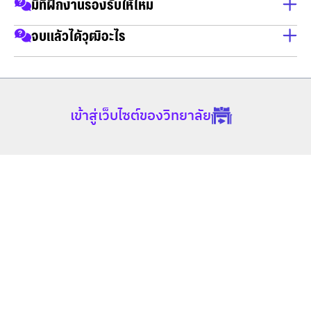
หลักสูตรมีการเน้นการเรียนรู้แบบปฏิบัติที่ให้นักศึกษามีโอกาส
มีที่ฝึกงานรองรับให้ไหม
ทดลองการจำลองธุรกิจจริงโดยใช้โปรแกรมMonsoonSimซึ่ง
มีสถานประกอบการพันธมิตรรองรับในการฝึกงาน
จบแล้วได้วุฒิอะไร
ช่วยในการพัฒนาทักษะและความเชี่ยวชาญที่นักศึกษาจะต้องใช้
ในวงการโลจิสติกส์และโซ่อุปทาน
บริหารธุรกิจบัณฑิต หลักสูตรการจัดการโลจิสติกส์และโซ่
อุปทาน
เข้าสู่เว็บไซต์ของวิทยาลัย