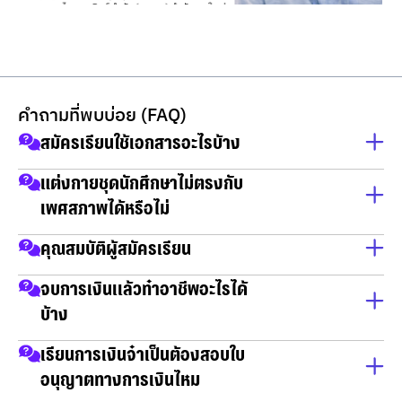
คำถามที่พบบ่อย (FAQ)
สมัครเรียนใช้เอกสารอะไรบ้าง
สำเนาบัตรประชาชน
แต่งกายชุดนักศึกษาไม่ตรงกับ
เพศสภาพได้หรือไม่
สำเนาทะเบียนบ้าน
วุฒิการศึกษา
ใส่ได้
คุณสมบัติผู้สมัครเรียน
เป็นผู้จบการศึกษาในวุฒิ ม.6 / กศน / ปวช / ปวส และ ปริญญา
จบการเงินเเล้วทำอาชีพอะไรได้
ตรี
บ้าง
📌งานบริการลูกค้าองค์กร
เรียนการเงินจำเป็นต้องสอบใบ
📌งานวิเคราะห์สินเชื่อ งานอนุมัติสินเชื่อ
อนุญาตทางการเงินไหม
📌งานที่ปรึกษาการเงินลูกค้าองค์กร