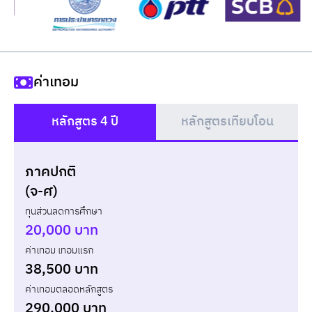
ค่าเทอม
หลักสูตร 4 ปี
หลักสูตรเทียบโอน
()
ภาคปกติ
แบบกู้ยืม
แบบไม่กู้ยืม
(จ-ศ)
ทุนส่วนลดการศึกษา
ปี
เทอม
ค่าเทอม
ทุน กยศ.
ส่วนต่าง
20,000 บาท
ค่าเทอม เทอมแรก
รวม
-
-
-
38,500 บาท
ค่าเทอมตลอดหลักสูตร
290,000 บาท