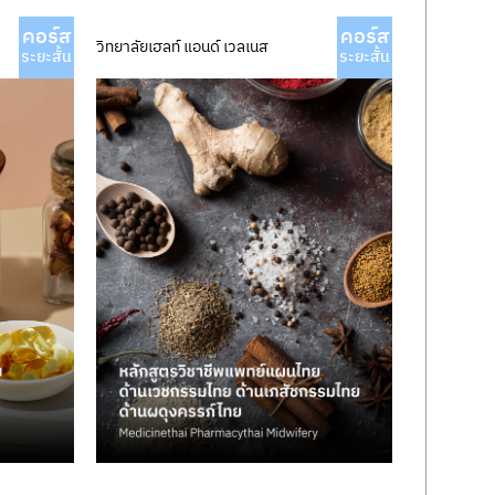
คอร์ส
คอร์ส
วิทยาลัยเฮลท์ แอนด์ เวลเนส
ระยะสั้น
ระยะสั้น