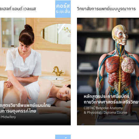
คอร์ส
ัยเฮลท์ แอนด์ เวลเนส
วิทยาลัยการแพทย์แบบบูรณาการ
ระยะสั้น