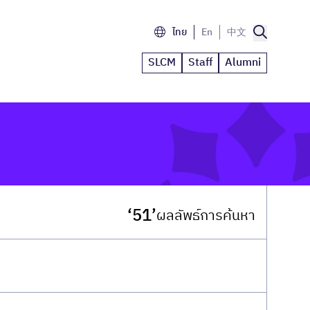
ไทย
En
中文
SLCM
Staff
Alumni
‘51’
ผลลัพธ์การค้นหา