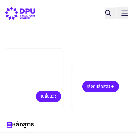
วิทยาลัยการแพทย์แบบบูรณาการ
โภชนศาสตร์บูรณาการใน
เชิงสมุทัยเวชศาสตร์
(ป.โท)
เลือกหลักสูตร
เปลี่ยน
หลักสูตร