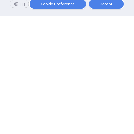
TH
Cookie Preference
Accept
มหาวิทยาลัยธุรกิจบัณฑิตย์
110/1-4 ถนนประชาชื่น ทุ่งสองห้อง

เขตหลักสี่ กรุงเทพฯ 10210
ดูเส้นทาง
ติดต่อเรา