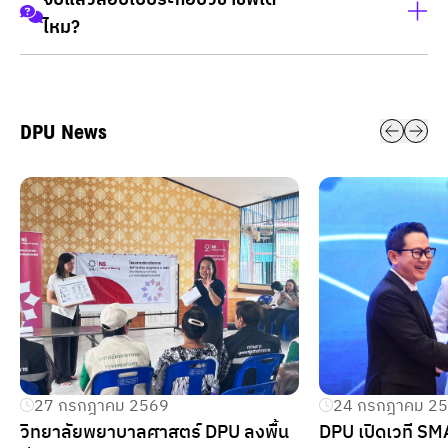
จบแล้วสอบใบประกอบวิชาชีพได้
การเรียนพยาบาลต้องใช้ความตั้งใจสูง เพราะเป็นวิชาชีพที่ดูแล
ไหม?
ชีวิตผู้อื่น แต่ทางหลักสูตรมีระบบสนับสนุนทั้งด้านวิชาการและ
โรงพยาบาลศรีนครินทรวิโรฒ (ปัญญานันทภิกขุ
พัฒนาทักษะชีวิตให้นักศึกษาเติบโตอย่างมั่นใจ
ชลประทาน)
ได้แน่นอนค่ะ หลักสูตรได้รับการรับรองจากสภาการพยาบาล ผู้
โรงพยาบาลราชวิถี / วชิรพยาบาล / พระนั่งเกล้า /
เรียนที่จบการศึกษาสามารถเข้าสอบเพื่อขอใบอนุญาตประกอบ
สมเด็จพระปิ่นเกล้า
DPU News
วิชาชีพพยาบาลได้ตามมาตรฐาน
สถาบันสุขภาพเด็กแห่งชาติมหาราชินี / โรงพยาบาล
ศรีธัญญา
ศูนย์บริการสาธารณสุข 53
โรงพยาบาลชุมชน จังหวัดสุพรรณบุรี ฯลฯ
27 กรกฎาคม 2569
24 กรกฎาคม 2
วิทยาลัยพยาบาลศาสตร์ DPU ลงพื้น
DPU เปิดเวที SMAR