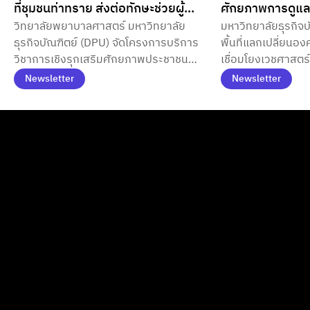
ที่ชุมชนท่าทราย ส่งต่อทักษะช่วยผู้
ศักยภาพการดูแลส
วิทยาลัยพยาบาลศาสตร์ มหาวิทยาลัย
มหาวิทยาลัยธุรกิจบ
สำลัก–ใช้ยาอย่างปลอดภัย เสริม
Zone ผสาน Func
ธุรกิจบัณฑิตย์ (DPU) จัดโครงการบริการ
พื้นที่แลกเปลี่ยนอง
ศักยภาพประชาชนดูแลชีวิตใน
เสี่ยงโรคเรื้อรัง 
วิชาการเชิงรุกเสริมศักยภาพประชาชน
เชื่อมโยงเวชศาสตร
ภาวะฉุกเฉิน
อย่างมีคุณภาพ
ชุมชนท่าทรายรับมือภาวะฉุกเฉินด้าน
อาหารแห่งอนาคต แ
Newsletter
Newsletter
สุขภาพอย่างยั่งยืน
แบบบลูโซน มุ่งยกร
ป้องกัน พร้อมต่อยอดสู่นวัตกรรมสุขภาพ
ตอบโจทย์ผู้บริโภค