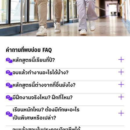
คำถามที่พบบ่อย FAQ
หลักสูตรนี้เรียนกี่ปี?
จบแล้วทำงานอะไรได้บ้าง?
หลักสูตรพยาบาลศาสตร์ใช้ระยะเวลาเรียน 4 ปี โดยแบ่งเป็น
ภาคทฤษฎีและการฝึกปฏิบัติในสถานพยาบาลที่ได้มาตรฐาน
หลักสูตรนี้ต่างจากที่อื่นยังไง?
สามารถทำงานเป็นพยาบาลวิชาชีพในโรงพยาบาลของรัฐ/
เอกชน, คลินิก, หน่วยงานชุมชน, โรงเรียน, ธุรกิจสุขภาพ หรือ
มีฝึกงานจริงไหม? ฝึกที่ไหน?
DPU บูรณาการการเรียนด้านพยาบาลกับธุรกิจและนวัตกรรม
ประกอบอาชีพอิสระด้านสุขภาพ
เพื่อให้บัณฑิตมีทางเลือกอาชีพที่หลากหลาย และสามารถสร้าง
เรียนหนักไหม? ต้องมีทักษะอะไร
มีฝึกปฏิบัติจริงในห้องแล็บที่ทันสมัย และออกฝึกงานในสถาน
ธุรกิจด้านสุขภาพได้ในอนาคต
เป็นพิเศษหรือเปล่า?
พยาบาลทั้งระดับปฐมภูมิ ทุติยภูมิ และตติยภูมิ ที่มีมาตรฐาน
ความร่วมมือกับมหาวิทยาลัย อาทิเช่น: