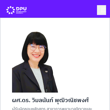
ผศ.ดร. วิมลนันท์ พุฒิวณิชพงศ์
ผู้รับผิดชอบหลักสูตร สาขาการพยาบาลจิตเวชและ