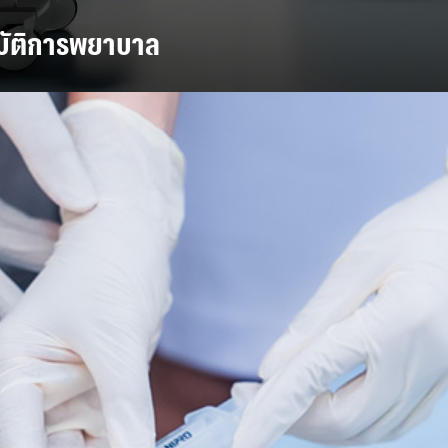
ฎิบัติการพยาบาล